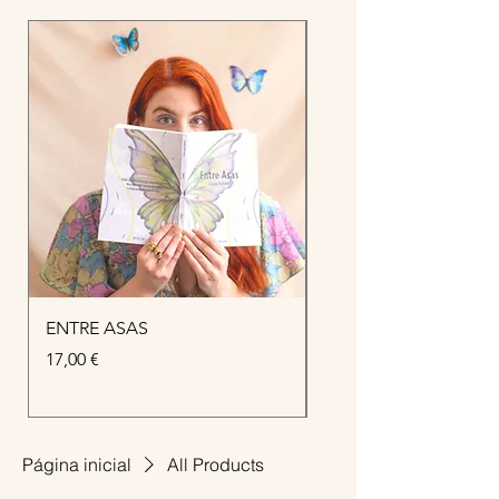
ENTRE ASAS
REVISTA DIGITAL JU
Preço
Preço
17,00 €
4,00 €
Página inicial
All Products