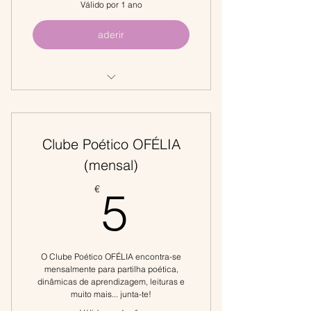
Válido por 1 ano
aderir
Recebe a Revista Digital Todos os
Meses
Clube Poético OFÉLIA
(mensal)
5€
€
5
O Clube Poético OFÉLIA encontra-se
mensalmente para partilha poética,
dinâmicas de aprendizagem, leituras e
muito mais... junta-te!