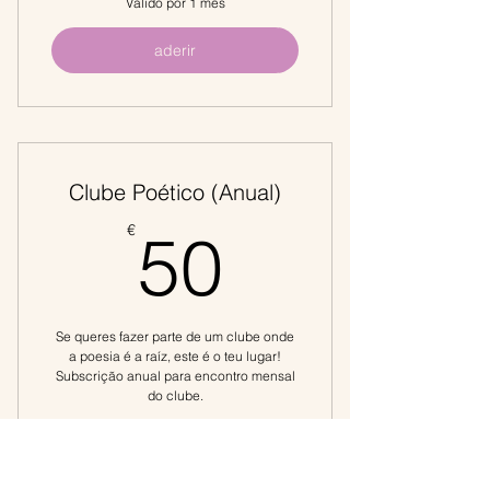
Válido por 1 mês
aderir
Clube Poético (Anual)
50€
€
50
Se queres fazer parte de um clube onde
a poesia é a raíz, este é o teu lugar!
Subscrição anual para encontro mensal
do clube.
Válido por 12 meses
aderir