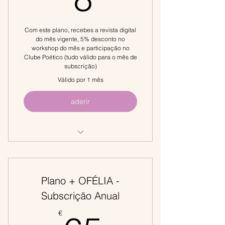
Com este plano, recebes a revista digital
do mês vigente, 5% desconto no
workshop do mês e participação no
Clube Poético (tudo válido para o mês de
subscrição)
Válido por 1 mês
aderir
Revista Digital Mensal
5% Desconto no Workshop do Mês
Plano + OFÉLIA -
Participação no Clube Poético (no
Subscrição Anual
mês em vigor)
€