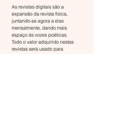
As revistas digitais são a
expansão da revista física,
juntando-se agora a elas
mensalmente, dando mais
espaço às vozes poéticas.
Todo o valor adquirido nestas
revistas será usado para
financiar a qualidade das
revistas físicas!
​ofélia em poesia
+351 910426158
ofeliaempoesia@gmail.com